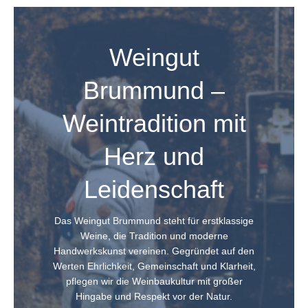
to
M
M
G
F
Weingut
d
z
Brummund –
R
N
w
Weintradition mit
s
T
s
Herz und
D
de
Leidenschaft
le
d
F
K
Das Weingut Brummund steht für erstklassige
au
Weine, die Tradition und moderne
G
Handwerkskunst vereinen. Gegründet auf den
Au
Werten Ehrlichkeit, Gemeinschaft und Klarheit,
pflegen wir die Weinbaukultur mit großer
Hingabe und Respekt vor der Natur.