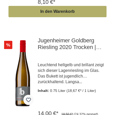
8,10 €*
In den Warenkorb
Jugenheimer Goldberg
%
Riesling 2020 Trocken |
Lagenwein
Leuchtend hellgelb und brillant zeigt
sich dieser Lagenriesling im Glas.
Das Bukett ist jugendlich
zurückhaltend. Langsa...
Inhalt:
0.75 Liter
(18,67 €* / 1 Liter)
14,00 €*
18,50 €*
(24.32% gespart)