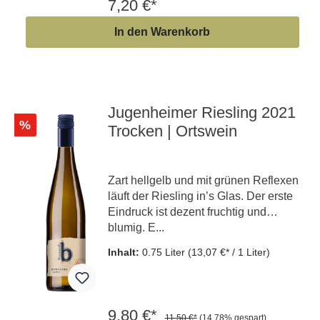
7,20 €*
In den Warenkorb
Jugenheimer Riesling 2021
%
Trocken | Ortswein
Zart hellgelb und mit grünen Reflexen
läuft der Riesling in’s Glas. Der erste
Eindruck ist dezent fruchtig und
blumig. E...
Inhalt:
0.75 Liter
(13,07 €* / 1 Liter)
9,80 €*
11,50 €*
(14.78% gespart)