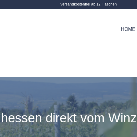
Versandkostenfrei ab 12 Flaschen
HOME
ROTWEIN
PHILOSOPHIE
SPIRITUOSEN, LIKÖRE, BRÄ
VERANSTALTUNGEN
hessen direkt vom Winz