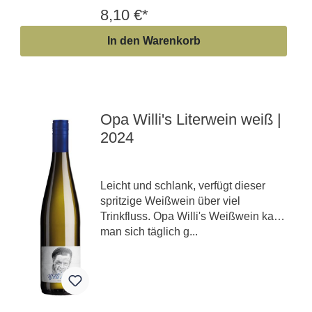
8,10 €*
In den Warenkorb
Opa Willi's Literwein weiß |
2024
Leicht und schlank, verfügt dieser
spritzige Weißwein über viel
Trinkfluss. Opa Willi's Weißwein kann
man sich täglich g...