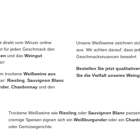
n
direkt vom Winzer online
Unsere Weißweine zeichnen sich
etet für jeden Geschmack den
aus. Wir achten darauf, dass je
ben
und das
Weingut
Geschmacksnuancen bewahrt.
in!
Bestellen Sie jetzt qualitati
llem trockene
Weißweine aus
Sie die Vielfalt unseres Weing
ker:
Riesling
,
Sauvignon Blanc
nder
,
Chardonnay
und den
Trockene Weißweine wie
Riesling
oder
Sauvignon Blanc
passen 
cremige Speisen eignen sich ein
Weißburgunder
oder ein
Chard
oder Gemüsegerichte.