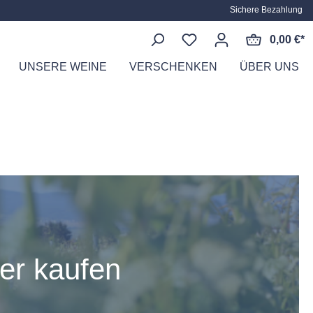
Sichere Bezahlung
0,00 €*
UNSERE WEINE
VERSCHENKEN
ÜBER UNS
ROSÉ, SEKT & MEHR
OPA WILLI
W
L
NDE
er kaufen