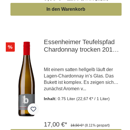
In den Warenkorb
Essenheimer Teufelspfad
%
Chardonnay trocken 2019
trocken | Lagenwein
Mit einem satten hellgelb läuft der
Lagen-Chardonnay in’s Glas. Das
Bukett ist komplex. Es zeigen sich
zunächst Aromen v...
Inhalt:
0.75 Liter
(22,67 €* / 1 Liter)
17,00 €*
18,50 €*
(8.11% gespart)