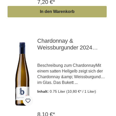
7,20 €*
In den Warenkorb
Chardonnay &
Weissburgunder 2024
feinherb | Gutswein
Beschreibung zum ChardonnayMit
einem satten Hellgelb zeigt sich der
Chardonnay &amp; Weissburgunder
im Glas. Das Bukett ...
Inhalt:
0.75 Liter
(10,80 €* / 1 Liter)
8,10 €*