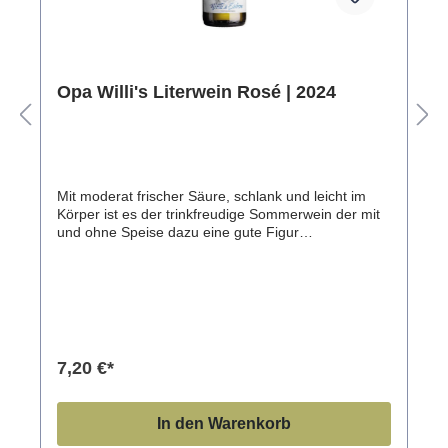
Opa Willi's Literwein Rosé | 2024
Mit moderat frischer Säure, schlank und leicht im
Körper ist es der trinkfreudige Sommerwein der mit
und ohne Speise dazu eine gute Figur
macht.Beschreibung zum Literwein roséMit einem
hellen Lachston läuft dieser Rosé in’s Glas. Der Duft
ist fruchtig und frisch. Es zeigen sich dezente
Aromen von Himbeeren, Cranberries, Rhabarber,
Hagebutten und Liebesapfel. Angenehm trocken
ausgebaut leuchtet die Frucht am Gaumen intensiv
auf. VinifikationEdelstahlfassDas TerroirLorem
7,20 €*
ipsumTrinkempfehlungPasst zu Antipasti oder
Sommersalaten wie Salade niçoise, der mit
Thunfisch, Ei, Bohnen und mit Knoblauch
In den Warenkorb
verfeinerter Vinaigrette serviert wird.